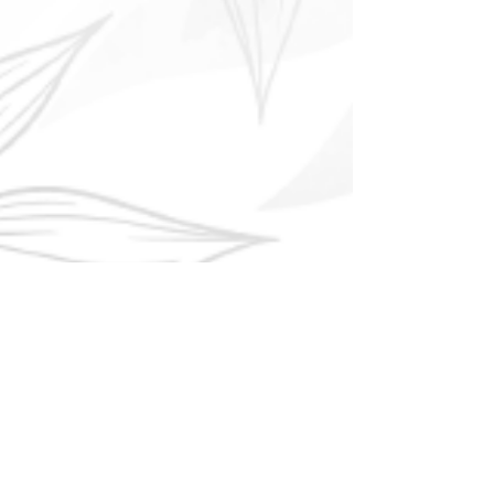
CONTATO
Estrada Gertrudes Peinado Lara
Monteoliva, 300 - Maracanã, Atibaia -
SP,
12.949-268
Telefone:
+55 11 4415-1369